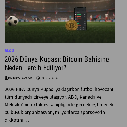
BLOG
2026 Dünya Kupası: Bitcoin Bahisine
Neden Tercih Ediliyor?
by
Birol Aksoy
07.07.2026
2026 FIFA Dünya Kupası yaklaşırken futbol heyecanı
tüm dünyada zirveye ulaşıyor. ABD, Kanada ve
Meksika’nın ortak ev sahipliğinde gerçekleştirilecek
bu büyük organizasyon, milyonlarca sporseverin
dikkatini …