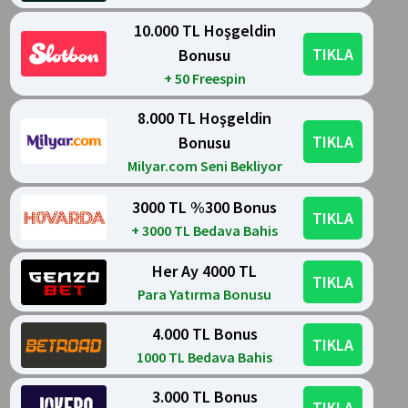
10.000 TL Hoşgeldin
TIKLA
Bonusu
+ 50 Freespin
8.000 TL Hoşgeldin
TIKLA
Bonusu
Milyar.com Seni Bekliyor
3000 TL %300 Bonus
TIKLA
+ 3000 TL Bedava Bahis
Her Ay 4000 TL
TIKLA
Para Yatırma Bonusu
4.000 TL Bonus
TIKLA
1000 TL Bedava Bahis
3.000 TL Bonus
TIKLA