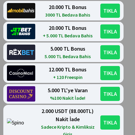
20.000 TL Bonus
TIKLA
3000 TL Bedava Bahis
20.000 TL Bonus
TIKLA
+ 5.000 TL Bedava Bahis
5.000 TL Bonus
TIKLA
5.000 TL Bedava Bahis
12.000 TL Bonus
TIKLA
+ 120 Freespin
5.000 TL'ye Varan
TIKLA
%100 Nakit İade!
2.000 USDT (88.000TL)
Nakit İade
TIKLA
Sadece Kripto & Kimliksiz
Giriş