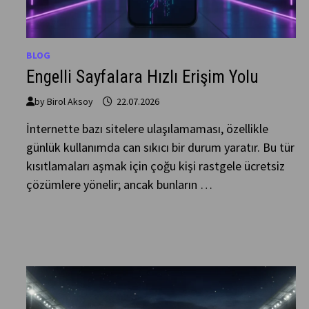
BLOG
Engelli Sayfalara Hızlı Erişim Yolu
by
Birol Aksoy
22.07.2026
İnternette bazı sitelere ulaşılamaması, özellikle
günlük kullanımda can sıkıcı bir durum yaratır. Bu tür
kısıtlamaları aşmak için çoğu kişi rastgele ücretsiz
çözümlere yönelir; ancak bunların …