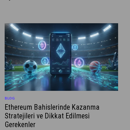
BLOG
Ethereum Bahislerinde Kazanma
Stratejileri ve Dikkat Edilmesi
Gerekenler