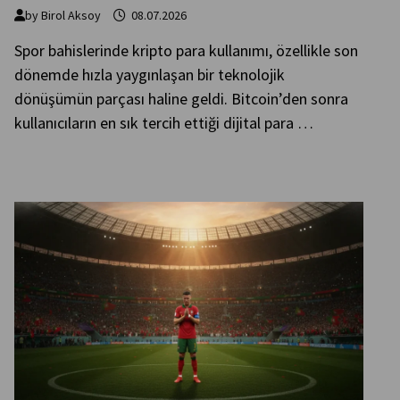
by
Birol Aksoy
08.07.2026
Spor bahislerinde kripto para kullanımı, özellikle son
dönemde hızla yaygınlaşan bir teknolojik
dönüşümün parçası haline geldi. Bitcoin’den sonra
kullanıcıların en sık tercih ettiği dijital para …