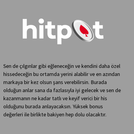
Sen de çılgınlar gibi eğleneceğin ve kendini daha özel
hissedeceğin bu ortamda yerini alabilir ve en azından
markaya bir kez olsun şans verebilirsin. Burada
olduğun anlar sana da fazlasıyla iyi gelecek ve sen de
kazanmanın ne kadar tatlı ve keyif verici bir his
olduğunu burada anlayacaksın. Yüksek bonus
değerleri ile birlikte bakiyen hep dolu olacaktır.