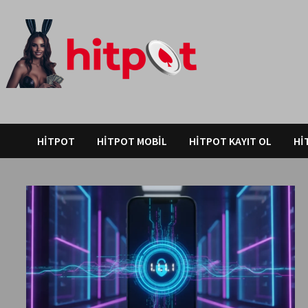
İçeriğe
geç
HITPOT
HITPOT MOBIL
HITPOT KAYIT OL
HI