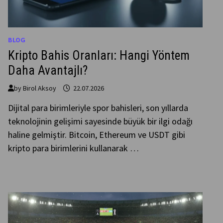
BLOG
Kripto Bahis Oranları: Hangi Yöntem
Daha Avantajlı?
by
Birol Aksoy
22.07.2026
Dijital para birimleriyle spor bahisleri, son yıllarda
teknolojinin gelişimi sayesinde büyük bir ilgi odağı
haline gelmiştir. Bitcoin, Ethereum ve USDT gibi
kripto para birimlerini kullanarak …