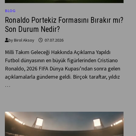
BLOG
Ronaldo Portekiz Formasını Bırakır mı?
Son Durum Nedir?
by
Birol Aksoy
07.07.2026
Milli Takım Geleceği Hakkında Açıklama Yapıldı
Futbol dünyasının en büyük figürlerinden Cristiano
Ronaldo, 2026 FIFA Dünya Kupası’ndan sonra gelen
açıklamalarla gündeme geldi. Birçok taraftar, yıldız
…