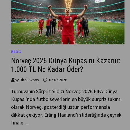
BLOG
Norveç 2026 Dünya Kupasını Kazanır:
1.000 TL Ne Kadar Öder?
by
Birol Aksoy
07.07.2026
Turnuvanın Sürpriz Yıldızı Norveç 2026 FIFA Dünya
Kupası’nda futbolseverlerin en büyük sürpriz takımı
olarak Norveç, gösterdiği üstün performansla
dikkat çekiyor. Erling Haaland’ın liderliğinde çeyrek
finale …