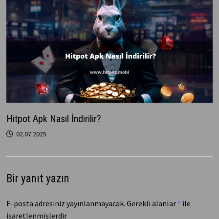
Hitpot Apk Nasıl İndirilir?
02.07.2025
Bir yanıt yazın
E-posta adresiniz yayınlanmayacak.
Gerekli alanlar
*
ile
işaretlenmişlerdir