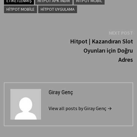
ETIKETLENMIŞ
HITPOT APK INDIR
HITPOT MOBIL
HITPOT MOBILE
HITPOT UYGULAMA
Yazı
N
NEXT POST
p
Hitpot | Kazandıran Slot
gezinmesi
Oyunları için Doğru
Adres
Giray Genç
View all posts by Giray Genç →