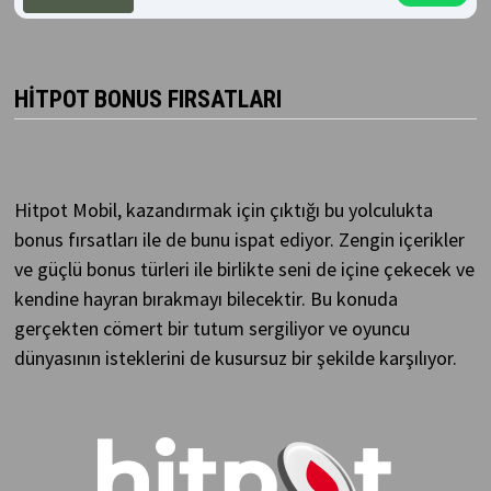
HITPOT BONUS FIRSATLARI
Hitpot Mobil
,
kazandırmak için çıktığı bu yolculukta
bonus fırsatları ile de bunu ispat ediyor. Zengin içerikler
ve güçlü bonus türleri ile birlikte seni de içine çekecek ve
kendine hayran bırakmayı bilecektir. Bu konuda
gerçekten cömert bir tutum sergiliyor ve oyuncu
dünyasının isteklerini de kusursuz bir şekilde karşılıyor.