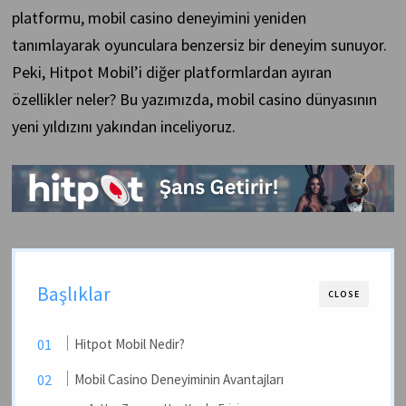
platformu, mobil casino deneyimini yeniden
tanımlayarak oyunculara benzersiz bir deneyim sunuyor.
Peki, Hitpot Mobil’i diğer platformlardan ayıran
özellikler neler? Bu yazımızda, mobil casino dünyasının
yeni yıldızını yakından inceliyoruz.
Başlıklar
CLOSE
Hitpot Mobil Nedir?
Mobil Casino Deneyiminin Avantajları