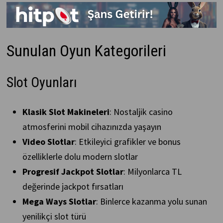
Sunulan Oyun Kategorileri
Slot Oyunları
Klasik Slot Makineleri
: Nostaljik casino
atmosferini mobil cihazınızda yaşayın
Video Slotlar
: Etkileyici grafikler ve bonus
özelliklerle dolu modern slotlar
Progresif Jackpot Slotlar
: Milyonlarca TL
değerinde jackpot fırsatları
Mega Ways Slotlar
: Binlerce kazanma yolu sunan
yenilikçi slot türü