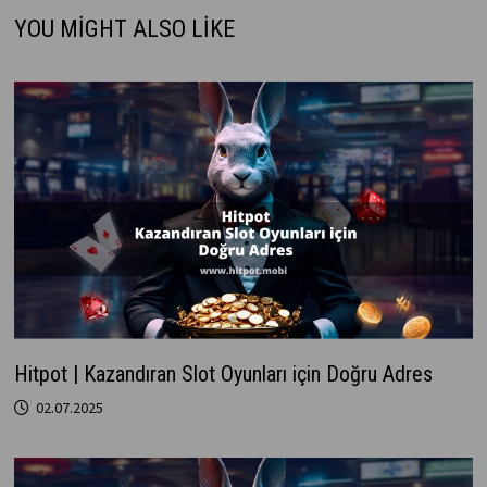
YOU MIGHT ALSO LIKE
Hitpot | Kazandıran Slot Oyunları için Doğru Adres
02.07.2025