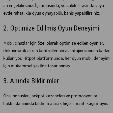
an erişebilirsiniz. İş molasında, yolculuk sırasında veya
evde rahatlıkla oyun oynayabilir, bahis yapabilirsiniz.
2. Optimize Edilmiş Oyun Deneyimi
Mobil cihazlar için özel olarak optimize edilen oyunlar,
dokunmatik ekran kontrollerinin avantajını sonuna kadar
kullanıyor. Hitpot platformunda, her oyun mobil deneyim
için mükemmel şekilde tasarlanmış.
3. Anında Bildirimler
Özel bonuslar, jackpot kazançları ve promosyonlar
hakkında anında bildirim alarak hiçbir fırsatı kaçırmayın.