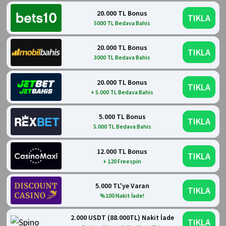
20.000 TL Bonus
TIKLA
5000 TL Bedava Bahis
20.000 TL Bonus
TIKLA
3000 TL Bedava Bahis
20.000 TL Bonus
TIKLA
+ 5.000 TL Bedava Bahis
5.000 TL Bonus
TIKLA
5.000 TL Bedava Bahis
12.000 TL Bonus
TIKLA
+ 120 Freespin
5.000 TL'ye Varan
TIKLA
%100 Nakit İade!
2.000 USDT (88.000TL) Nakit İade
TIKLA