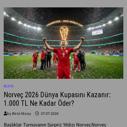
BLOG
Norveç 2026 Dünya Kupasını Kazanır:
1.000 TL Ne Kadar Öder?
by
Birol Aksoy
07.07.2026
Başlıklar Turnuvanın Sürpriz Yıldızı NorveçNorveç