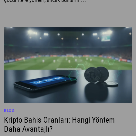
BLOG
Kripto Bahis Oranları: Hangi Yöntem
Daha Avantajlı?