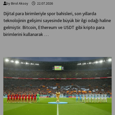
by
Birol Aksoy
22.07.2026
Dijital para birimleriyle spor bahisleri, son yıllarda
teknolojinin gelişimi sayesinde büyük bir ilgi odağı haline
gelmiştir. Bitcoin, Ethereum ve USDT gibi kripto para
birimlerini kullanarak …