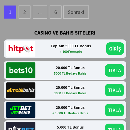
Yazı
1
2
…
6
Sonraki
sayfalaması
CASINO VE BAHIS SITELERI
Toplam 5000 TL Bonus
GİRİŞ
+ 100 Freespin
20.000 TL Bonus
TIKLA
5000 TL Bedava Bahis
20.000 TL Bonus
TIKLA
3000 TL Bedava Bahis
20.000 TL Bonus
TIKLA
+ 5.000 TL Bedava Bahis
5.000 TL Bonus
TIKLA