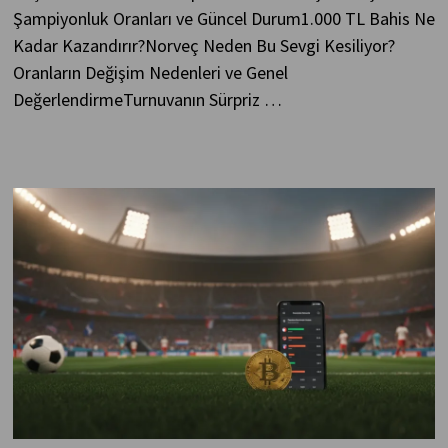
Şampiyonluk Oranları ve Güncel Durum1.000 TL Bahis Ne
Kadar Kazandırır?Norveç Neden Bu Sevgi Kesiliyor?
Oranların Değişim Nedenleri ve Genel
DeğerlendirmeTurnuvanın Sürpriz …