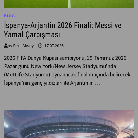
BLOG
İspanya-Arjantin 2026 Finali: Messi ve
Yamal Çarpışması
by
Birol Aksoy
17.07.2026
2026 FIFA Dünya Kupası şampiyonu, 19 Temmuz 2026
Pazar günü New York/New Jersey Stadyumu’nda
(MetLife Stadyumu) oynanacak final maçında belirecek.
İspanya’nın genç yıldızları ile Arjantin’in …