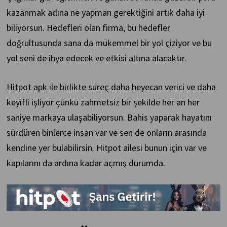
kazanmak adına ne yapman gerektiğini artık daha iyi
biliyorsun. Hedefleri olan firma, bu hedefler
doğrultusunda sana da mükemmel bir yol çiziyor ve bu
yol seni de ihya edecek ve etkisi altına alacaktır.
Hitpot apk ile birlikte süreç daha heyecan verici ve daha
keyifli işliyor çünkü zahmetsiz bir şekilde her an her
saniye markaya ulaşabiliyorsun. Bahis yaparak hayatını
sürdüren binlerce insan var ve sen de onların arasında
kendine yer bulabilirsin. Hitpot ailesi bunun için var ve
kapılarını da ardına kadar açmış durumda.