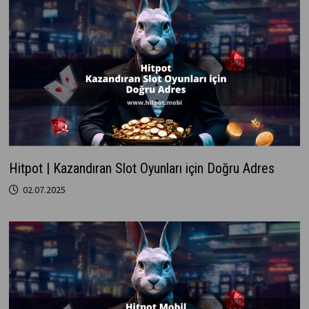
Hitpot | Kazandıran Slot Oyunları için Doğru Adres
02.07.2025