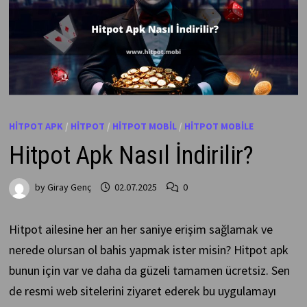
HITPOT APK
/
HITPOT
/
HITPOT MOBIL
/
HITPOT MOBILE
Hitpot Apk Nasıl İndirilir?
by
Giray Genç
02.07.2025
0
Hitpot ailesine her an her saniye erişim sağlamak ve
nerede olursan ol bahis yapmak ister misin? Hitpot apk
bunun için var ve daha da güzeli tamamen ücretsiz. Sen
de resmi web sitelerini ziyaret ederek bu uygulamayı