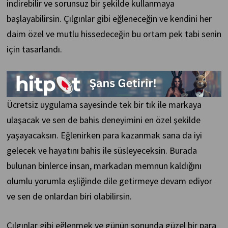
indirebilir ve sorunsuz bir şekilde kullanmaya
başlayabilirsin. Çılgınlar gibi eğleneceğin ve kendini her
daim özel ve mutlu hissedeceğin bu ortam pek tabi senin
için tasarlandı.
Ücretsiz uygulama sayesinde tek bir tık ile markaya
ulaşacak ve sen de bahis deneyimini en özel şekilde
yaşayacaksın. Eğlenirken para kazanmak sana da iyi
gelecek ve hayatını bahis ile süsleyeceksin. Burada
bulunan binlerce insan, markadan memnun kaldığını
olumlu yorumla eşliğinde dile getirmeye devam ediyor
ve sen de onlardan biri olabilirsin.
Çılgınlar gibi eğlenmek ve günün sonunda güzel bir para