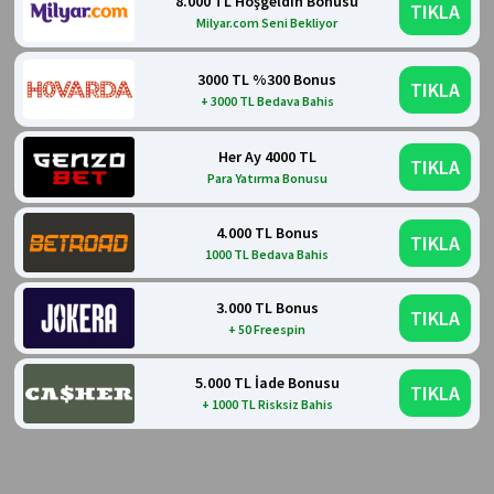
8.000 TL Hoşgeldin Bonusu
TIKLA
Milyar.com Seni Bekliyor
3000 TL %300 Bonus
TIKLA
+ 3000 TL Bedava Bahis
Her Ay 4000 TL
TIKLA
Para Yatırma Bonusu
4.000 TL Bonus
TIKLA
1000 TL Bedava Bahis
3.000 TL Bonus
TIKLA
+ 50 Freespin
5.000 TL İade Bonusu
TIKLA
+ 1000 TL Risksiz Bahis