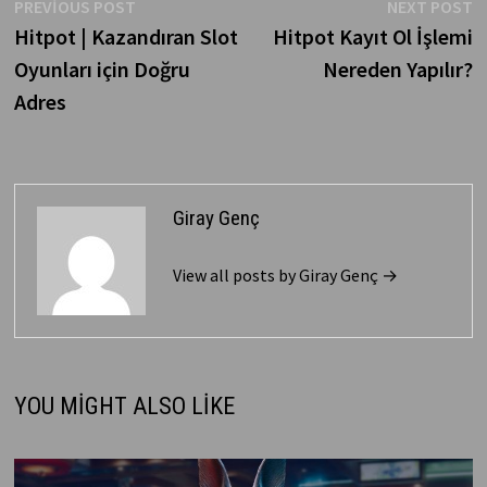
Yazı
Previous
N
PREVIOUS POST
NEXT POST
post:
p
Hitpot | Kazandıran Slot
Hitpot Kayıt Ol İşlemi
gezinmesi
Oyunları için Doğru
Nereden Yapılır?
Adres
Giray Genç
View all posts by Giray Genç →
YOU MIGHT ALSO LIKE