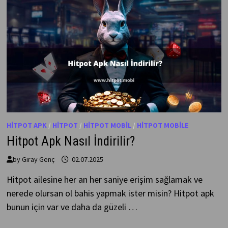
HITPOT APK
/
HITPOT
/
HITPOT MOBIL
/
HITPOT MOBILE
Hitpot Apk Nasıl İndirilir?
by
Giray Genç
02.07.2025
Hitpot ailesine her an her saniye erişim sağlamak ve
nerede olursan ol bahis yapmak ister misin? Hitpot apk
bunun için var ve daha da güzeli …