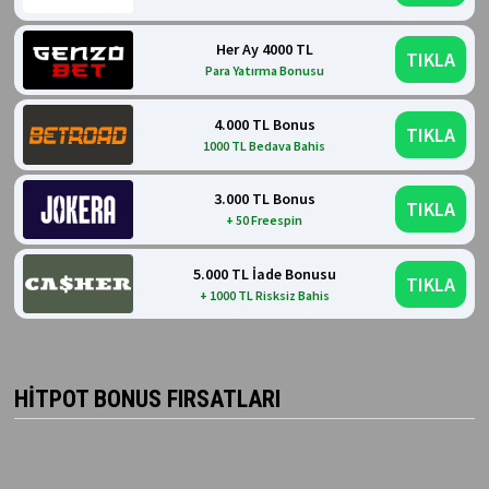
Her Ay 4000 TL
TIKLA
Para Yatırma Bonusu
4.000 TL Bonus
TIKLA
1000 TL Bedava Bahis
3.000 TL Bonus
TIKLA
+ 50 Freespin
5.000 TL İade Bonusu
TIKLA
+ 1000 TL Risksiz Bahis
HITPOT BONUS FIRSATLARI