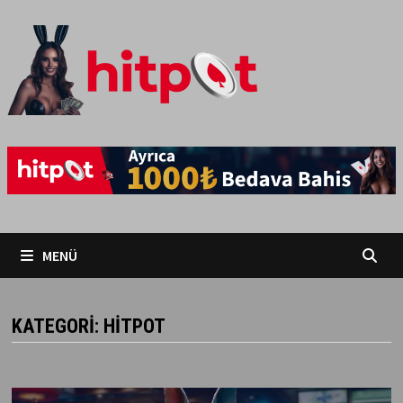
İçeriğe
geç
MENÜ
KATEGORI:
HITPOT