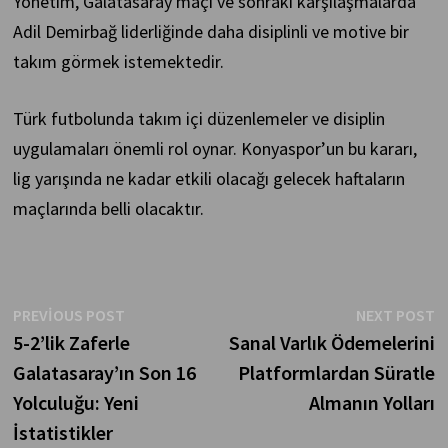
Yönetim, Galatasaray maçı ve sonraki karşılaşmalarda
Adil Demirbağ liderliğinde daha disiplinli ve motive bir
takım görmek istemektedir.
Türk futbolunda takım içi düzenlemeler ve disiplin
uygulamaları önemli rol oynar. Konyaspor’un bu kararı,
lig yarışında ne kadar etkili olacağı gelecek haftaların
maçlarında belli olacaktır.
Yazı
Previous
N
PREVIOUS POST
NEXT POST
post:
p
5-2’lik Zaferle
Sanal Varlık Ödemelerini
gezinmesi
Galatasaray’ın Son 16
Platformlardan Süratle
Yolculuğu: Yeni
Almanın Yolları
İstatistikler