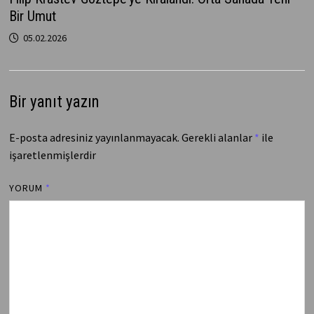
Bir Umut
05.02.2026
Bir yanıt yazın
E-posta adresiniz yayınlanmayacak.
Gerekli alanlar
*
ile
işaretlenmişlerdir
YORUM
*