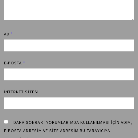
AD
*
E-POSTA
*
İNTERNET SITESI
DAHA SONRAKI YORUMLARIMDA KULLANILMASI IÇIN ADIM,
E-POSTA ADRESIM VE SITE ADRESIM BU TARAYICIYA