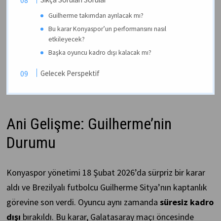
Guilherme takımdan ayrılacak mı?
Bu karar Konyaspor’un performansını nasıl
etkileyecek?
Başka oyuncu kadro dışı kalacak mı?
Gelecek Perspektif
Ani Gelişme: Guilherme’nin
Durumu
Konyaspor yönetimi 18 Şubat 2026’da sürpriz bir karar
aldı ve Brezilyalı futbolcu Guilherme Sitya’nın kaptanlık
görevine son verdi. Oyuncu aynı zamanda
süresiz kadro
dışı
bırakıldı. Bu karar, Galatasaray maçı öncesinde