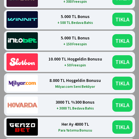
+ 300 Freespin
5.000 TL Bonus
TIKLA
+ 500 TL Bedava Bahis
5.000 TL Bonus
TIKLA
+ 150 Freespin
10.000 TL Hoşgeldin Bonusu
TIKLA
+ 50 Freespin
8.000 TL Hoşgeldin Bonusu
TIKLA
Milyar.com Seni Bekliyor
3000 TL %300 Bonus
TIKLA
+ 3000 TL Bedava Bahis
Her Ay 4000 TL
TIKLA
Para Yatırma Bonusu