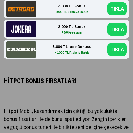
4.000 TL Bonus
TIKLA
1000 TL Bedava Bahis
3.000 TL Bonus
TIKLA
+ 50 Freespin
5.000 TL İade Bonusu
TIKLA
+ 1000 TL Risksiz Bahis
HITPOT BONUS FIRSATLARI
Hitpot Mobil
,
kazandırmak için çıktığı bu yolculukta
bonus fırsatları ile de bunu ispat ediyor. Zengin içerikler
ve güçlü bonus türleri ile birlikte seni de içine çekecek ve