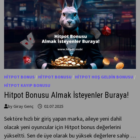
HITPOT BONUS
/
HITPOT BONUSU
/
HITPOT HOŞ GELDIN BONUSU
/
HITPOT KAYIP BONUSU
Hitpot Bonusu Almak İsteyenler Buraya!
by
Giray Genç
02.07.2025
Sektöre hızlı bir giriş yapan marka, aileye yeni dahil
olacak yeni oyuncular için Hitpot bonus değerlerini
yükseltti. Sen de üye olarak bu yüksek değerlere sahip …