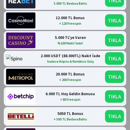
TIKLA
5.000 TL Bedava Bahis
12.000 TL Bonus
TIKLA
+ 120 Freespin
5.000 TL'ye Varan
TIKLA
%100 Nakit İade!
2.000 USDT (88.000TL) Nakit İade
TIKLA
Sadece Kripto & Kimliksiz Giriş
20.000 TL Bonus
TIKLA
+ 200 Freespin
6.000 TL Hoş Geldin Bonusu
TIKLA
+ 80 Freespin
5050 TL Bonus
TIKLA
+ 500 TL Bedava Bahis