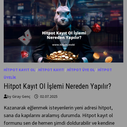
HITPOT KAYIT OL
/
HITPOT KAYIT
/
HITPOT ÜYE OL
/
HITPOT
ÜYELIK
Hitpot Kayıt Ol İşlemi Nereden Yapılır?
by
Giray Genç
02.07.2025
Kazanarak eğlenmek isteyenlerin yeni adresi hitpot,
sana da kapılarını aralamış durumda. Hitpot kayıt ol
formunu sen de hemen şimdi doldurabilir ve kendine