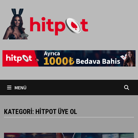
İçeriğe
geç
MENÜ
KATEGORI:
HITPOT ÜYE OL