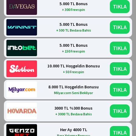
5.000 TL Bonus
TIKLA
+ 300 Freespin
5.000 TL Bonus
TIKLA
+ 500 TL Bedava Bahis
5.000 TL Bonus
TIKLA
+ 150 Freespin
10.000 TL Hoşgeldin Bonusu
TIKLA
+ 50 Freespin
8.000 TL Hoşgeldin Bonusu
TIKLA
Milyar.com Seni Bekliyor
3000 TL %300 Bonus
TIKLA
+ 3000 TL Bedava Bahis
Her Ay 4000 TL
TIKLA
Para Yatırma Bonusu