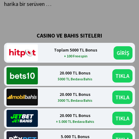
harika bir serüven …
CASINO VE BAHIS SITELERI
Toplam 5000 TL Bonus
GİRİŞ
+ 100 Freespin
20.000 TL Bonus
TIKLA
5000 TL Bedava Bahis
20.000 TL Bonus
TIKLA
3000 TL Bedava Bahis
20.000 TL Bonus
TIKLA
+ 5.000 TL Bedava Bahis
5.000 TL Bonus