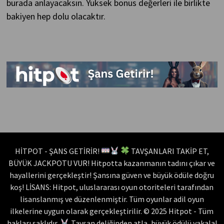
burada anlayacaksın. Yüksek bonus değerleri ile birlikte
bakiyen hep dolu olacaktır.
HİTPOT - ŞANS GETİRİR!
TAVŞANLARI TAKİP ET,
BÜYÜK JACKPOTU VUR! Hitpotta kazanmanın tadını çıkar ve
hayallerini gerçekleştir! Şansına güven ve büyük ödüle doğru
koş! LİSANS: Hitpot, uluslararası oyun otoriteleri tarafından
lisanslanmış ve düzenlenmiştir. Tüm oyunlar adil oyun
ilkelerine uygun olarak gerçekleştirilir. © 2025 Hitpot - Tüm
hakları saklıdır.
Tavşan deliğinden atla, büyük ödülü yakala!