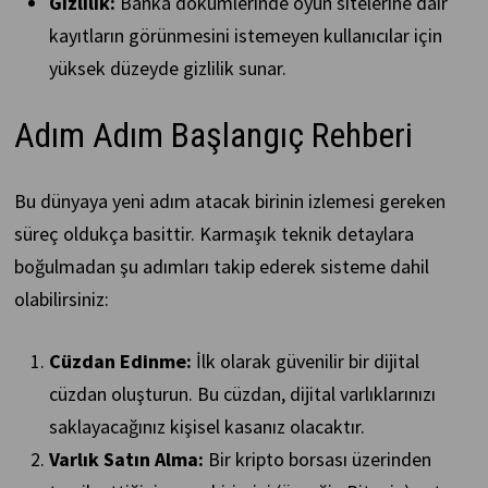
Gizlilik:
Banka dökümlerinde oyun sitelerine dair
kayıtların görünmesini istemeyen kullanıcılar için
yüksek düzeyde gizlilik sunar.
Adım Adım Başlangıç Rehberi
Bu dünyaya yeni adım atacak birinin izlemesi gereken
süreç oldukça basittir. Karmaşık teknik detaylara
boğulmadan şu adımları takip ederek sisteme dahil
olabilirsiniz:
Cüzdan Edinme:
İlk olarak güvenilir bir dijital
cüzdan oluşturun. Bu cüzdan, dijital varlıklarınızı
saklayacağınız kişisel kasanız olacaktır.
Varlık Satın Alma:
Bir kripto borsası üzerinden