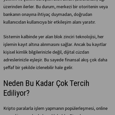
üzerinden ilerler. Bu durum, merkezi bir otoritenin veya
bankanın onayına ihtiyaç duymadan, doğrudan
kullanıcıdan kullanıcıya bir etkileşim alanı yaratır.
Sistemin kalbinde yer alan blok zinciri teknolojisi, her
işlemin kayıt altına alınmasını sağlar. Ancak bu kayıtlar
kişisel kimlik bilgilerinizle değil, dijital cüzdan
adreslerinizle eşleşir. Bu sayede finansal akış çok daha
şeffaf bir şekilde izlenebilir hale gelir.
Neden Bu Kadar Çok Tercih
Ediliyor?
Kripto paralarla işlem yapmanın popülerleşmesi, online