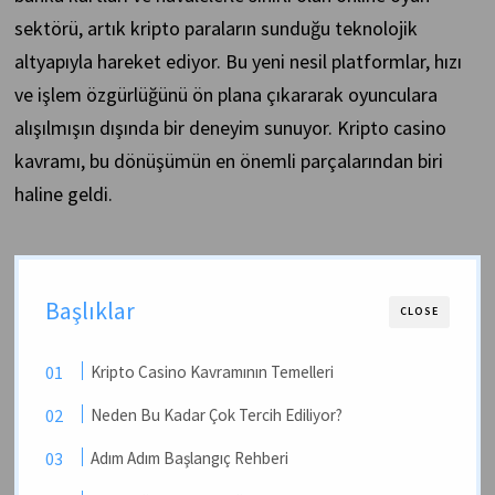
sektörü, artık kripto paraların sunduğu teknolojik
altyapıyla hareket ediyor. Bu yeni nesil platformlar, hızı
ve işlem özgürlüğünü ön plana çıkararak oyunculara
alışılmışın dışında bir deneyim sunuyor. Kripto casino
kavramı, bu dönüşümün en önemli parçalarından biri
haline geldi.
Başlıklar
CLOSE
Kripto Casino Kavramının Temelleri
Neden Bu Kadar Çok Tercih Ediliyor?
Adım Adım Başlangıç Rehberi