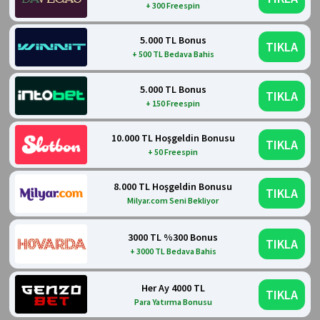
+ 300 Freespin
5.000 TL Bonus
TIKLA
+ 500 TL Bedava Bahis
5.000 TL Bonus
TIKLA
+ 150 Freespin
10.000 TL Hoşgeldin Bonusu
TIKLA
+ 50 Freespin
8.000 TL Hoşgeldin Bonusu
TIKLA
Milyar.com Seni Bekliyor
3000 TL %300 Bonus
TIKLA
+ 3000 TL Bedava Bahis
Her Ay 4000 TL
TIKLA
Para Yatırma Bonusu