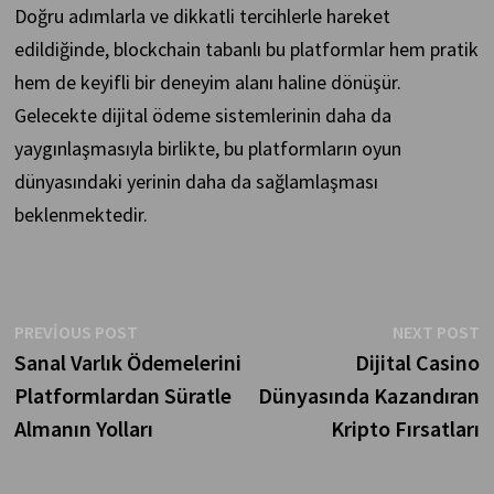
Doğru adımlarla ve dikkatli tercihlerle hareket
edildiğinde, blockchain tabanlı bu platformlar hem pratik
hem de keyifli bir deneyim alanı haline dönüşür.
Gelecekte dijital ödeme sistemlerinin daha da
yaygınlaşmasıyla birlikte, bu platformların oyun
dünyasındaki yerinin daha da sağlamlaşması
beklenmektedir.
Yazı
Previous
N
PREVIOUS POST
NEXT POST
post:
p
Sanal Varlık Ödemelerini
Dijital Casino
gezinmesi
Platformlardan Süratle
Dünyasında Kazandıran
Almanın Yolları
Kripto Fırsatları