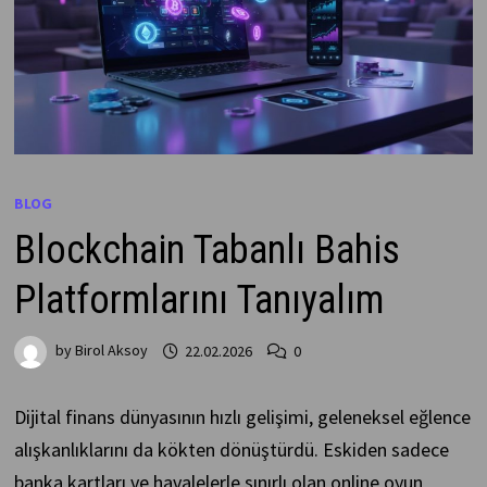
BLOG
Blockchain Tabanlı Bahis
Platformlarını Tanıyalım
by
Birol Aksoy
22.02.2026
0
Dijital finans dünyasının hızlı gelişimi, geleneksel eğlence
alışkanlıklarını da kökten dönüştürdü. Eskiden sadece
banka kartları ve havalelerle sınırlı olan online oyun