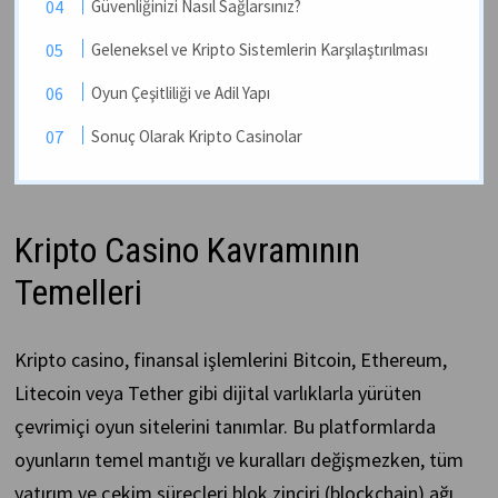
Güvenliğinizi Nasıl Sağlarsınız?
Geleneksel ve Kripto Sistemlerin Karşılaştırılması
Oyun Çeşitliliği ve Adil Yapı
Sonuç Olarak Kripto Casinolar
Kripto Casino Kavramının
Temelleri
Kripto casino, finansal işlemlerini Bitcoin, Ethereum,
Litecoin veya Tether gibi dijital varlıklarla yürüten
çevrimiçi oyun sitelerini tanımlar. Bu platformlarda
oyunların temel mantığı ve kuralları değişmezken, tüm
yatırım ve çekim süreçleri blok zinciri (blockchain) ağı