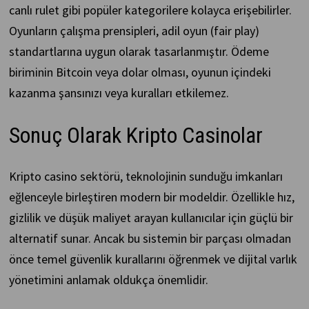
canlı rulet gibi popüler kategorilere kolayca erişebilirler.
Oyunların çalışma prensipleri, adil oyun (fair play)
standartlarına uygun olarak tasarlanmıştır. Ödeme
biriminin Bitcoin veya dolar olması, oyunun içindeki
kazanma şansınızı veya kuralları etkilemez.
Sonuç Olarak Kripto Casinolar
Kripto casino sektörü, teknolojinin sunduğu imkanları
eğlenceyle birleştiren modern bir modeldir. Özellikle hız,
gizlilik ve düşük maliyet arayan kullanıcılar için güçlü bir
alternatif sunar. Ancak bu sistemin bir parçası olmadan
önce temel güvenlik kurallarını öğrenmek ve dijital varlık
yönetimini anlamak oldukça önemlidir.