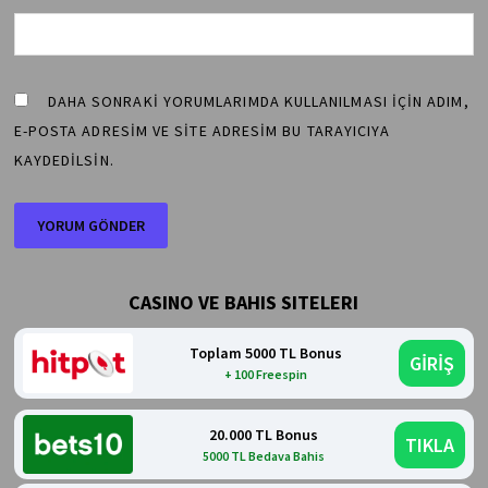
DAHA SONRAKI YORUMLARIMDA KULLANILMASI IÇIN ADIM,
E-POSTA ADRESIM VE SITE ADRESIM BU TARAYICIYA
KAYDEDILSIN.
CASINO VE BAHIS SITELERI
Toplam 5000 TL Bonus
GİRİŞ
+ 100 Freespin
20.000 TL Bonus
TIKLA
5000 TL Bedava Bahis