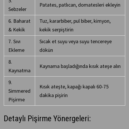
5.
Patates, patlıcan, domatesleri ekleyin
Sebzeler
6. Baharat
Tuz, kararbiber, pul biber, kimyon,
& Kekik
kekik serpiştirin
7. Sıvı
Sıcak et suyu veya suyu tencereye
Ekleme
dökün
8.
Kaynama başladığında kısık ateşe alın
Kaynatma
9.
Kısık ateşte, kapağı kapalı 60-75
Simmered
dakika pişirin
Pişirme
Detaylı Pişirme Yönergeleri: