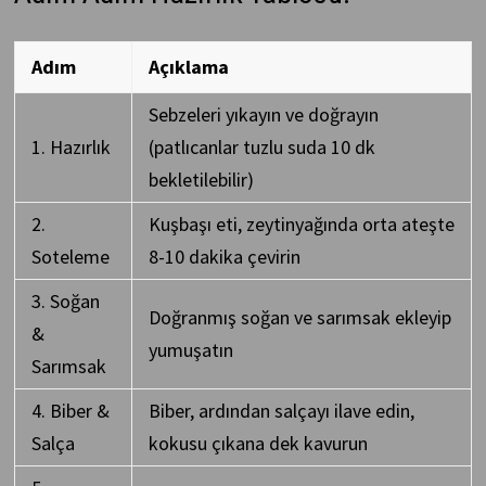
Adım
Açıklama
Sebzeleri yıkayın ve doğrayın
1. Hazırlık
(patlıcanlar tuzlu suda 10 dk
bekletilebilir)
2.
Kuşbaşı eti, zeytinyağında orta ateşte
Soteleme
8-10 dakika çevirin
3. Soğan
Doğranmış soğan ve sarımsak ekleyip
&
yumuşatın
Sarımsak
4. Biber &
Biber, ardından salçayı ilave edin,
Salça
kokusu çıkana dek kavurun