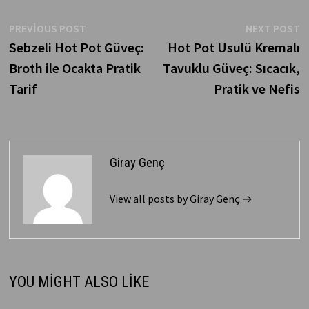
Yazı
Previous
N
PREVIOUS POST
NEXT POST
post:
p
Sebzeli Hot Pot Güveç:
Hot Pot Usulü Kremalı
gezinmesi
Broth ile Ocakta Pratik
Tavuklu Güveç: Sıcacık,
Tarif
Pratik ve Nefis
Giray Genç
View all posts by Giray Genç →
YOU MIGHT ALSO LIKE