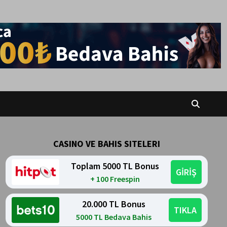
CASINO VE BAHIS SITELERI
Toplam 5000 TL Bonus
GİRİŞ
+ 100 Freespin
20.000 TL Bonus
TIKLA
5000 TL Bedava Bahis