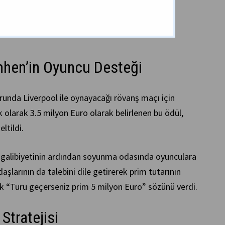
imhen’in Oyuncu Desteği
unda Liverpool ile oynayacağı rövanş maçı için
lk olarak 3.5 milyon Euro olarak belirlenen bu ödül,
ltildi.
 galibiyetinin ardından soyunma odasında oyunculara
şlarının da talebini dile getirerek prim tutarının
rek “Turu geçerseniz prim 5 milyon Euro” sözünü verdi.
Stratejisi