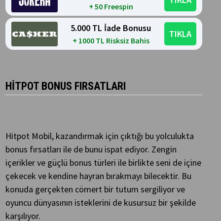
+ 50 Freespin
5.000 TL İade Bonusu
TIKLA
+ 1000 TL Risksiz Bahis
HITPOT BONUS FIRSATLARI
Hitpot Mobil
,
kazandırmak için çıktığı bu yolculukta
bonus fırsatları ile de bunu ispat ediyor. Zengin
içerikler ve güçlü bonus türleri ile birlikte seni de içine
çekecek ve kendine hayran bırakmayı bilecektir. Bu
konuda gerçekten cömert bir tutum sergiliyor ve
oyuncu dünyasının isteklerini de kusursuz bir şekilde
karşılıyor.