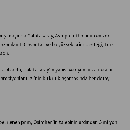
nş maçında Galatasaray, Avrupa futbolunun en zor
azanılan 1-0 avantajı ve bu yüksek prim desteği, Türk
adır.
k olsa da, Galatasaray’ın yapısı ve oyuncu kalitesi bu
ampiyonlar Ligi’nin bu kritik aşamasında her detay
belirlenen prim, Osimhen’in talebinin ardından 5 milyon