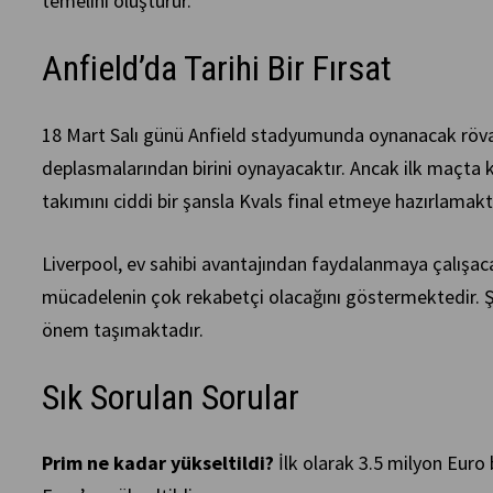
temelini oluşturur.
Anfield’da Tarihi Bir Fırsat
18 Mart Salı günü Anfield stadyumunda oynanacak röva
deplasmalarından birini oynayacaktır. Ancak ilk maçta k
takımını ciddi bir şansla Kvals final etmeye hazırlamakt
Liverpool, ev sahibi avantajından faydalanmaya çalışaca
mücadelenin çok rekabetçi olacağını göstermektedir. Ş
önem taşımaktadır.
Sık Sorulan Sorular
Prim ne kadar yükseltildi?
İlk olarak 3.5 milyon Euro 