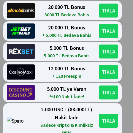
20.000 TL Bonus
TIKLA
3000 TL Bedava Bahis
20.000 TL Bonus
TIKLA
+ 5.000 TL Bedava Bahis
5.000 TL Bonus
TIKLA
5.000 TL Bedava Bahis
12.000 TL Bonus
TIKLA
+ 120 Freespin
5.000 TL'ye Varan
TIKLA
%100 Nakit İade!
2.000 USDT (88.000TL)
Nakit İade
TIKLA
Sadece Kripto & Kimliksiz
Giriş