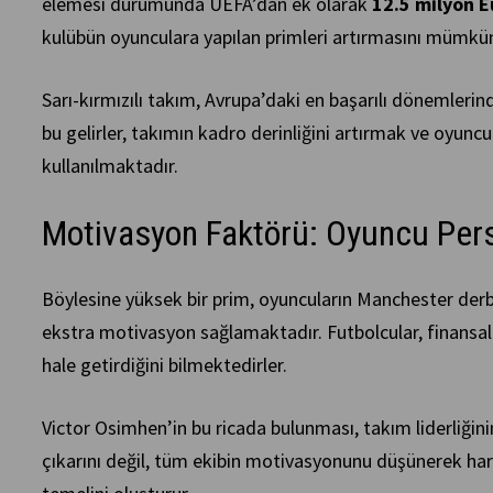
elemesi durumunda UEFA’dan ek olarak
12.5 milyon 
kulübün oyunculara yapılan primleri artırmasını mümkün 
Sarı-kırmızılı takım, Avrupa’daki en başarılı dönemleri
bu gelirler, takımın kadro derinliğini artırmak ve oy
kullanılmaktadır.
Motivasyon Faktörü: Oyuncu Pers
Böylesine yüksek bir prim, oyuncuların Manchester der
ekstra motivasyon sağlamaktadır. Futbolcular, finansal
hale getirdiğini bilmektedirler.
Victor Osimhen’in bu ricada bulunması, takım liderliğini
çıkarını değil, tüm ekibin motivasyonunu düşünerek harek