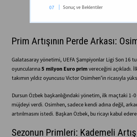
Sonuç ve Beklentiler
Prim Artışının Perde Arkası: Os
Galatasaray yönetimi, UEFA Şampiyonlar Ligi Son 16 tur
oyuncularına
5 milyon Euro prim
vereceğini açıkladı. İ
takımın yıldız oyuncusu Victor Osimhen’in ricasıyla yükse
Dursun Özbek başkanlığındaki yönetim, ilk maçtaki 1-0
müjdeyi verdi. Osimhen, sadece kendi adına değil, arkada
artırılmasını istedi. Başkan Özbek, bu ricayı kabul ede
Sezonun Primleri: Kademeli Artış 