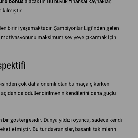
Euro bonus
alacaktır. Bu büyük finansal kaynaklar,
kılmıştır.
nden birini yaşamaktadır. Şampiyonlar Ligi’nden gelen
uncu motivasyonunu maksimum seviyeye çıkarmak için
pektifi
bisinden çok daha önemli olan bu maça çıkarken
 açıdan da ödüllendirilmenin kendilerini daha güçlü
n bir göstergesidir. Dünya yıldızı oyuncu, sadece kendi
et etmiştir. Bu tür davranışlar, başarılı takımların