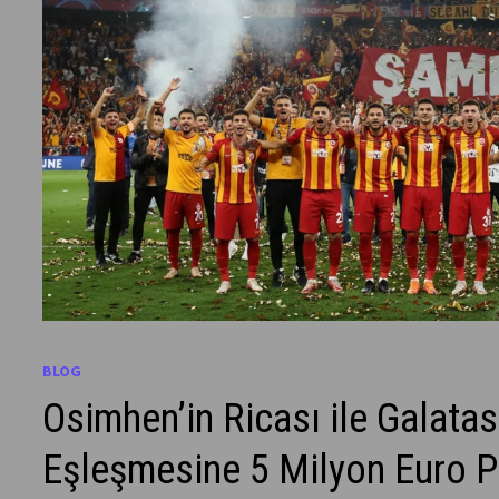
BLOG
Osimhen’in Ricası ile Galata
Eşleşmesine 5 Milyon Euro P