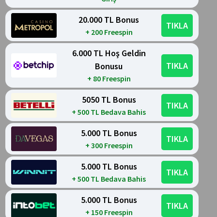
20.000 TL Bonus
TIKLA
+ 200 Freespin
6.000 TL Hoş Geldin
TIKLA
Bonusu
+ 80 Freespin
5050 TL Bonus
TIKLA
+ 500 TL Bedava Bahis
5.000 TL Bonus
TIKLA
+ 300 Freespin
5.000 TL Bonus
TIKLA
+ 500 TL Bedava Bahis
5.000 TL Bonus
TIKLA
+ 150 Freespin