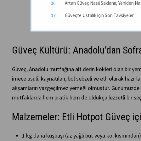
Artan Güveç Nasıl Saklanır, Yeniden Nasıl
Güveçte Ustalık için Son Tavsiyeler
Güveç Kültürü: Anadolu’dan Sofr
Güveç, Anadolu mutfağına ait derin kökleri olan bir yemekt
imece usulü kaynatılan, bol sebzeli ve etli olarak hazır
akşamların vazgeçilmez yemeği olmuştur. Günümüzde i
mutfaklarda hem pratik hem de oldukça lezzetli bir se
Malzemeler: Etli Hotpot Güveç iç
1 kg dana kuşbaşı (az yağlı but veya kol kısmından