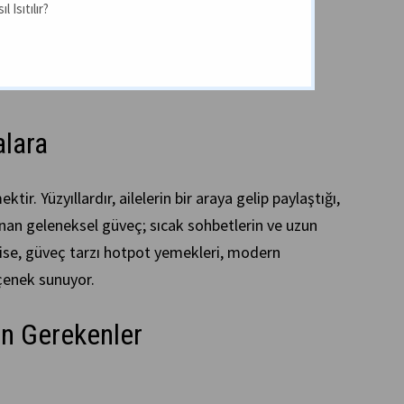
 Isıtılır?
alara
ir. Yüzyıllardır, ailelerin bir araya gelip paylaştığı,
lanan geleneksel güveç; sıcak sohbetlerin ve uzun
se, güveç tarzı hotpot yemekleri, modern
çenek sunuyor.
in Gerekenler
)