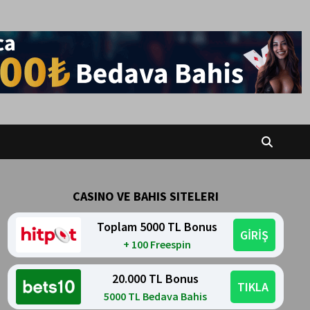
CASINO VE BAHIS SITELERI
Toplam 5000 TL Bonus
GİRİŞ
+ 100 Freespin
20.000 TL Bonus
TIKLA
5000 TL Bedava Bahis