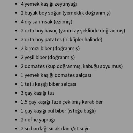
4 yemek kaşığı zeytinyağı
2 büyük boy soğan (yemeklik doğranmış)
4 diş sarımsak (ezilmiş)
2 orta boy havuç (yarım ay şeklinde doğranmış)
2 orta boy patates (iri küpler halinde)
2 kırmızı biber (doğranmış)
2 yeşil biber (doğranmış)
2 domates (küp doğranmış, kabuğu soyulmuş)
1 yemek kaşığı domates salçası
1 tatlı kaşığı biber salçası
3 çay kaşığı tuz
1,5 çay kaşığı taze çekilmiş karabiber
1 çay kaşığı pul biber (isteğe bağlı)
2 defne yaprağı
2 su bardağı sıcak dana/et suyu