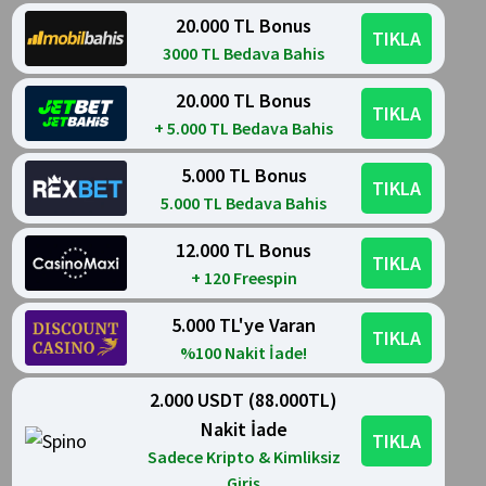
20.000 TL Bonus
TIKLA
3000 TL Bedava Bahis
20.000 TL Bonus
TIKLA
+ 5.000 TL Bedava Bahis
5.000 TL Bonus
TIKLA
5.000 TL Bedava Bahis
12.000 TL Bonus
TIKLA
+ 120 Freespin
5.000 TL'ye Varan
TIKLA
%100 Nakit İade!
2.000 USDT (88.000TL)
Nakit İade
TIKLA
Sadece Kripto & Kimliksiz
Giriş