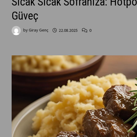
Sıcak Sıcak Sofranıza: Hotpo
Güveç
by
Giray Genç
22.08.2025
0