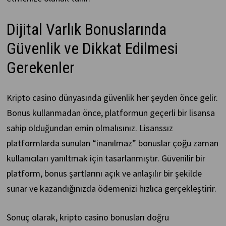
Dijital Varlık Bonuslarında
Güvenlik ve Dikkat Edilmesi
Gerekenler
Kripto casino dünyasında güvenlik her şeyden önce gelir.
Bonus kullanmadan önce, platformun geçerli bir lisansa
sahip olduğundan emin olmalısınız. Lisanssız
platformlarda sunulan “inanılmaz” bonuslar çoğu zaman
kullanıcıları yanıltmak için tasarlanmıştır. Güvenilir bir
platform, bonus şartlarını açık ve anlaşılır bir şekilde
sunar ve kazandığınızda ödemenizi hızlıca gerçekleştirir.
Sonuç olarak, kripto casino bonusları doğru